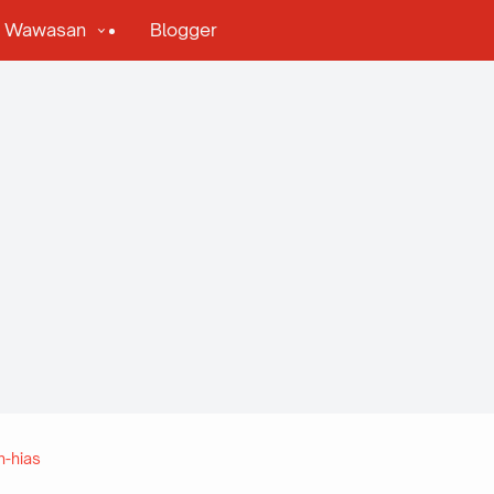
& Wawasan
Blogger
-hias