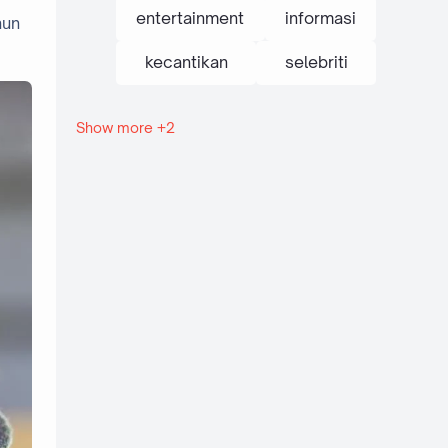
entertainment
informasi
hun
kecantikan
selebriti
Show more +2
tanaman
traveling