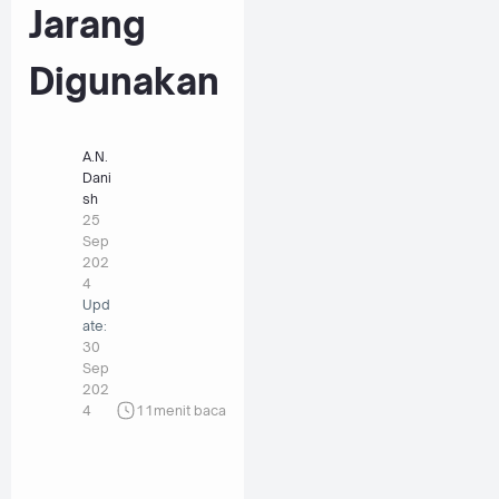
Jarang
Digunakan
A.N.
Dani
sh
25
Sep
202
4
Upd
ate:
30
Sep
202
4
11
menit baca