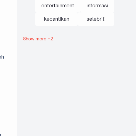
entertainment
informasi
kecantikan
selebriti
Show more +2
tanaman
traveling
ah