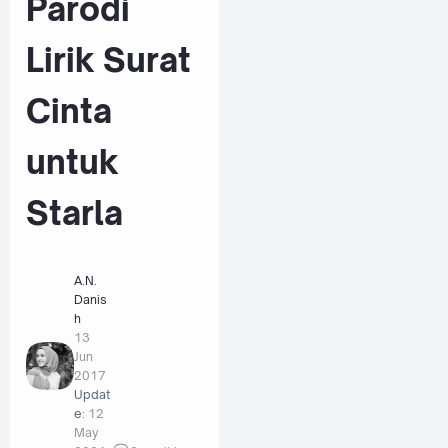
Parodi
Lirik Surat
Cinta
untuk
Starla
A.N.
Danis
h
13
Jun
2017
Updat
e:
12
May