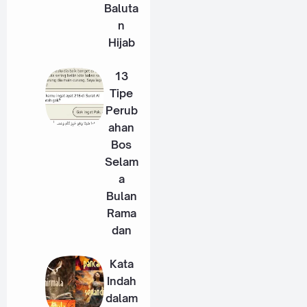
Baluta
n
Hijab
13
Tipe
Perub
ahan
Bos
Selam
a
Bulan
Rama
dan
Kata
Indah
dalam