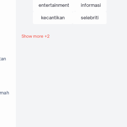
entertainment
informasi
kecantikan
selebriti
Show more +2
tanaman
traveling
tan
rumah