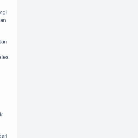
ngi
kan
tan
sies
uk
dari