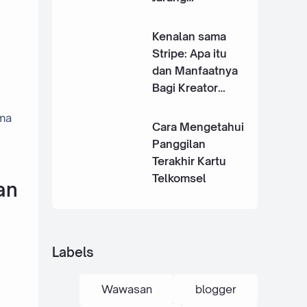
Digunakan
Kenalan sama
Stripe: Apa itu
dan Manfaatnya
Bagi Kreator
Indonesia
uma
Cara Mengetahui
Panggilan
Terakhir Kartu
Telkomsel
an
Labels
Wawasan
blogger