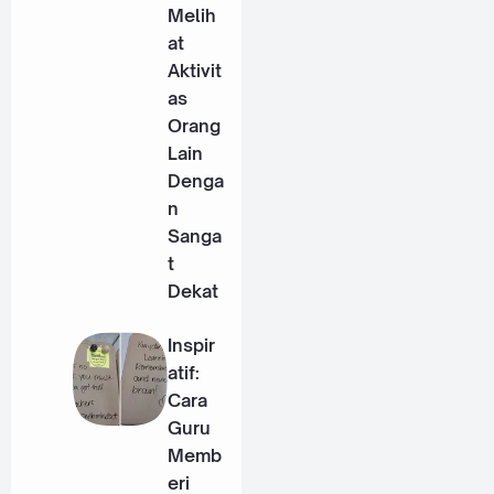
Melih
at
Aktivit
as
Orang
Lain
Denga
n
Sanga
t
Dekat
Inspir
atif:
Cara
Guru
Memb
eri