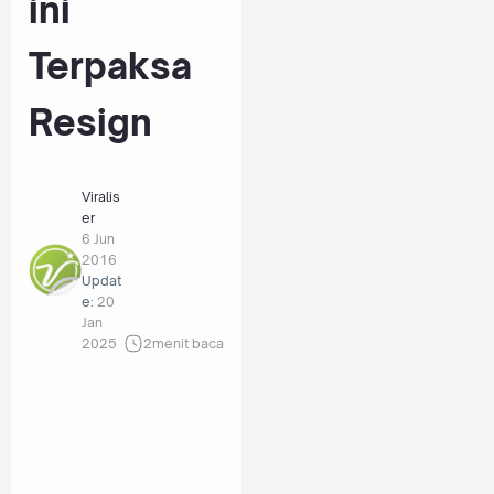
ini
Terpaksa
Resign
Viralis
er
6 Jun
2016
Updat
e:
20
Jan
2025
2
menit baca