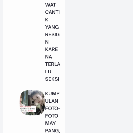
WAT
CANTI
K
YANG
RESIG
N
KARE
NA
TERLA
LU
SEKSI
KUMP
ULAN
FOTO-
FOTO
MAY
PANG,