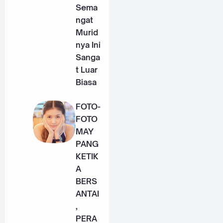
Sema
ngat
Murid
nya Ini
Sanga
t Luar
Biasa
FOTO-
FOTO
MAY
PANG
KETIK
A
BERS
ANTAI
,
PERA