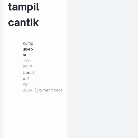
tampil
cantik
Kump
ulseb
ar
1 Oct
2017
Updat
e:
4
Apr
2024
2
menit baca